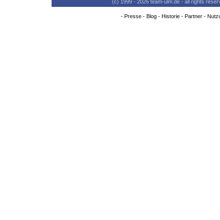
(c) 1999 - 2026 team-ulm.de - all rights res
-
Presse
-
Blog
-
Historie
-
Partner
-
Nutz