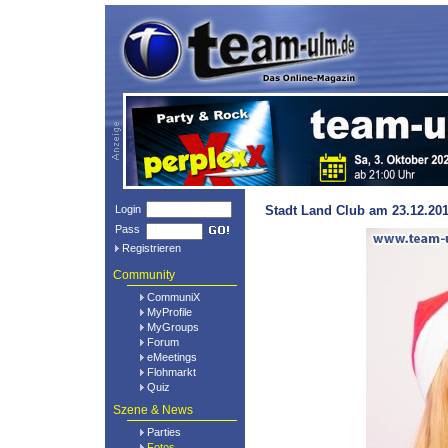
Login
Stadt Land Club am 23.12.201
Pass
Registrieren
Community
CommuniX
MyProfile
MyGroups
Forum
eMeetings
Flohmarkt
Quiz
Szene & News
Parties
Fotos