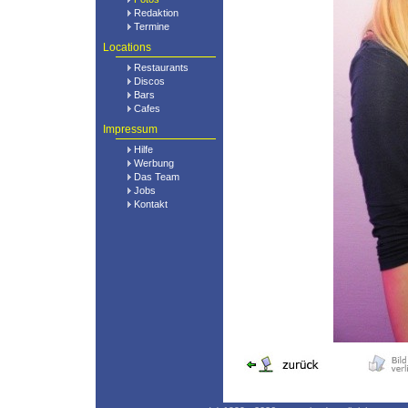
Redaktion
Termine
Locations
Restaurants
Discos
Bars
Cafes
Impressum
Hilfe
Werbung
Das Team
Jobs
Kontakt