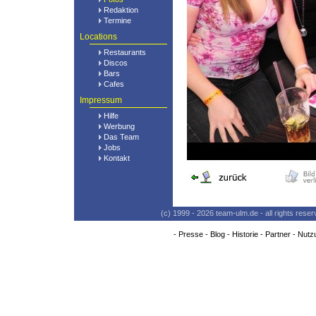
Redaktion
Termine
Locations
Restaurants
Discos
Bars
Cafes
Impressum
Hilfe
Werbung
Das Team
Jobs
Kontakt
(c) 1999 - 2026 team-ulm.de - all rights res
-
Presse
-
Blog
-
Historie
-
Partner
-
Nutz