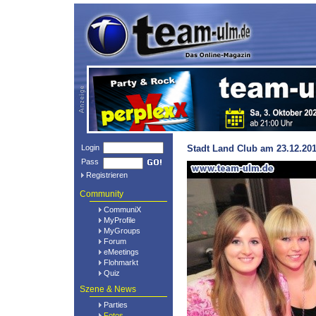
Login
Stadt Land Club am 23.12.201
Pass
Registrieren
Community
CommuniX
MyProfile
MyGroups
Forum
eMeetings
Flohmarkt
Quiz
Szene & News
Parties
Fotos