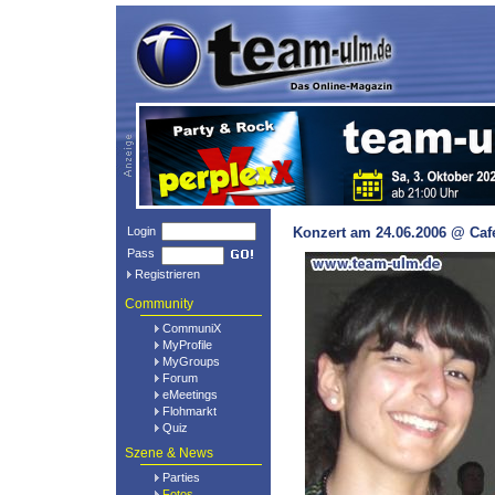
Login
Konzert am 24.06.2006 @ Cafe
Pass
Registrieren
Community
CommuniX
MyProfile
MyGroups
Forum
eMeetings
Flohmarkt
Quiz
Szene & News
Parties
Fotos