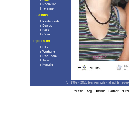
Redaktion
Termine
Locations
Restaurants
Discos
Bars
Cafes
Impressum
Hilfe
Werbung
Das Team
Jobs
Kontakt
(c) 1999 - 2026 team-ulm.de - all rights res
-
Presse
-
Blog
-
Historie
-
Partner
-
Nutz