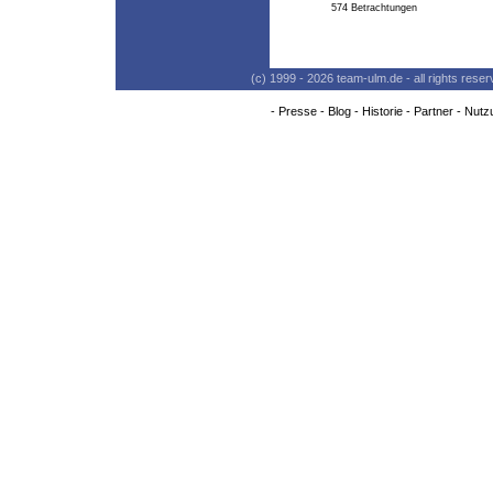
574 Betrachtungen
(c) 1999 - 2026 team-ulm.de - all rights res
-
Presse
-
Blog
-
Historie
-
Partner
-
Nutz