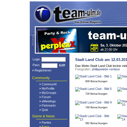
Login
Stadt Land Club
am 12.03.201
Pass
Das Motto Stadt Land Club lockte viele
Fotografen:
philippwiebe
xenlase
Registrieren
Community
609 Betrachtungen
CommuniX
MyProfile
MyGroups
728 Betrachtungen
Forum
eMeetings
Flohmarkt
749 Betrachtungen
Quiz
Szene & News
Parties
582 Betrachtungen
Fotos