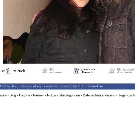
9 - 2026 team-ulm.de - all rights reserved - hosted by ibTEC Team-Ulm
esse
-
Blog
-
Historie
-
Partner
-
Nutzungsbedingungen
-
Datenschutzerklärung
-
Jugendsch