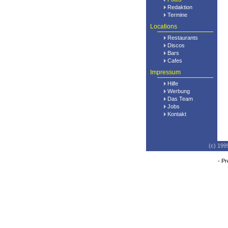
Redaktion
Termine
Locations
Restaurants
Discos
Bars
Cafes
Impressum
Hilfe
Werbung
Das Team
Jobs
Kontakt
(c) 199
-
Pr