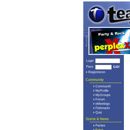
Login
Pass
Registrieren
Community
CommuniX
MyProfile
MyGroups
Forum
eMeetings
Flohmarkt
Quiz
Szene & News
Parties
Fotos