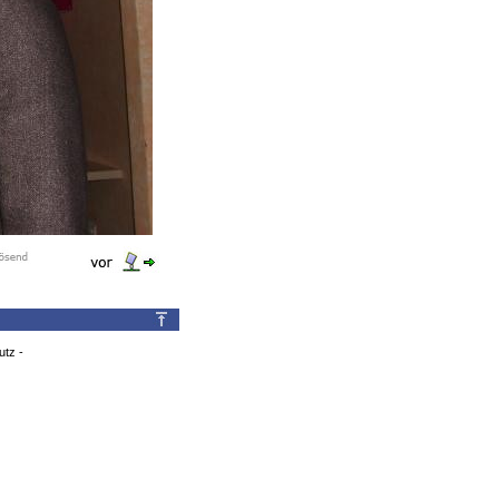
utz
-