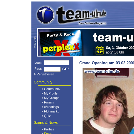
Login
Grand Opening am 03.02.2006
Pass
Registrieren
Community
CommuniX
MyProfile
MyGroups
Forum
eMeetings
Flohmarkt
Quiz
Szene & News
Parties
Fotos