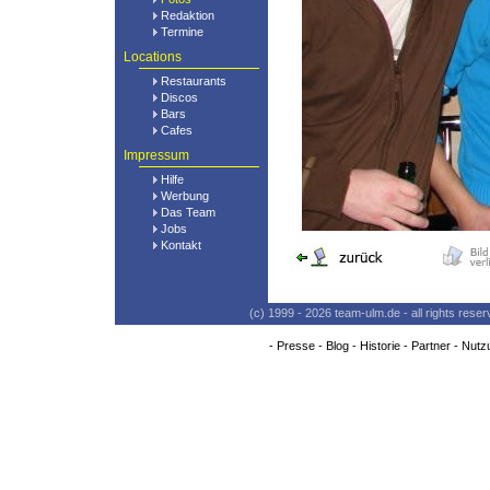
Redaktion
Termine
Locations
Restaurants
Discos
Bars
Cafes
Impressum
Hilfe
Werbung
Das Team
Jobs
Kontakt
(c) 1999 - 2026 team-ulm.de - all rights res
-
Presse
-
Blog
-
Historie
-
Partner
-
Nutz