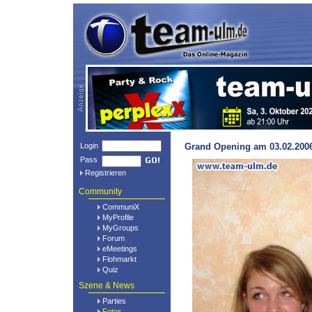
Login
Grand Opening am 03.02.2006
Pass
Registrieren
Community
CommuniX
MyProfile
MyGroups
Forum
eMeetings
Flohmarkt
Quiz
Szene & News
Parties
Fotos