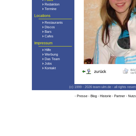
Redaktion
Termine
Locations
Restaurants
Discos
Bars
Cafes
Impressum
Hilfe
Werbung
Das Team
Jobs
Kontakt
(c) 1999 - 2026 team-ulm.de - all rights res
-
Presse
-
Blog
-
Historie
-
Partner
-
Nutz