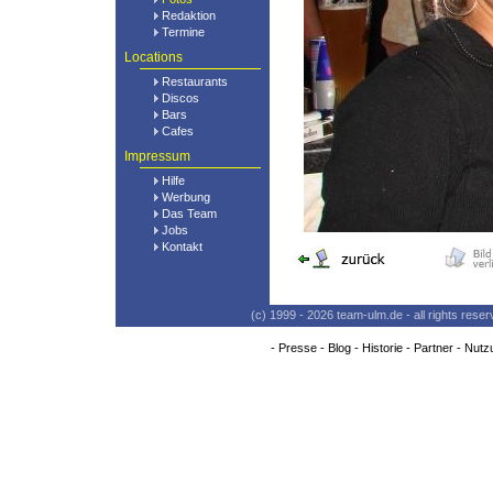
Redaktion
Termine
Locations
Restaurants
Discos
Bars
Cafes
Impressum
Hilfe
Werbung
Das Team
Jobs
Kontakt
(c) 1999 - 2026 team-ulm.de - all rights res
-
Presse
-
Blog
-
Historie
-
Partner
-
Nutz