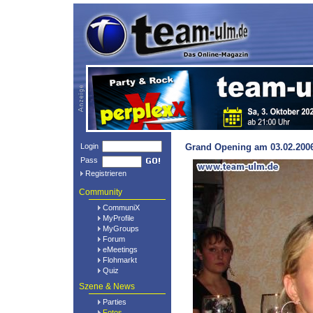
Login
Grand Opening am 03.02.2006
Pass
Registrieren
Community
CommuniX
MyProfile
MyGroups
Forum
eMeetings
Flohmarkt
Quiz
Szene & News
Parties
Fotos