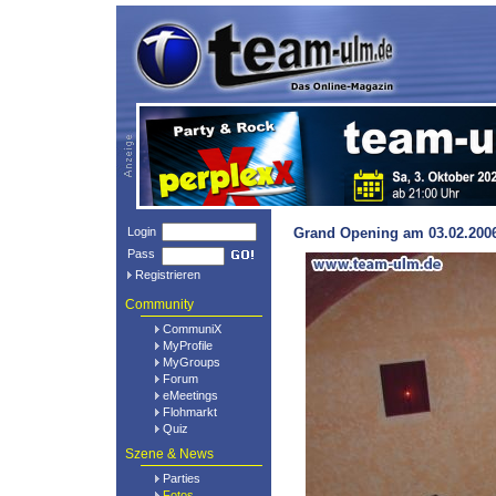
Login
Grand Opening am 03.02.2006
Pass
Registrieren
Community
CommuniX
MyProfile
MyGroups
Forum
eMeetings
Flohmarkt
Quiz
Szene & News
Parties
Fotos