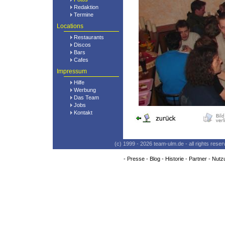
Redaktion
Termine
Locations
Restaurants
Discos
Bars
Cafes
Impressum
Hilfe
Werbung
Das Team
Jobs
Kontakt
(c) 1999 - 2026 team-ulm.de - all rights res
-
Presse
-
Blog
-
Historie
-
Partner
-
Nutz