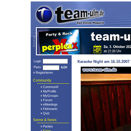
Login
Karaoke Night am 16.10.2007 
Pass
Registrieren
Community
CommuniX
MyProfile
MyGroups
Forum
eMeetings
Flohmarkt
Quiz
Szene & News
Parties
Fotos