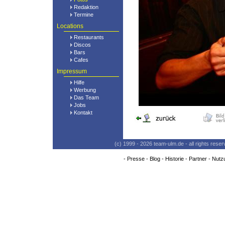
Redaktion
Termine
Locations
Restaurants
Discos
Bars
Cafes
Impressum
Hilfe
Werbung
Das Team
Jobs
Kontakt
(c) 1999 - 2026 team-ulm.de - all rights res
-
Presse
-
Blog
-
Historie
-
Partner
-
Nutz