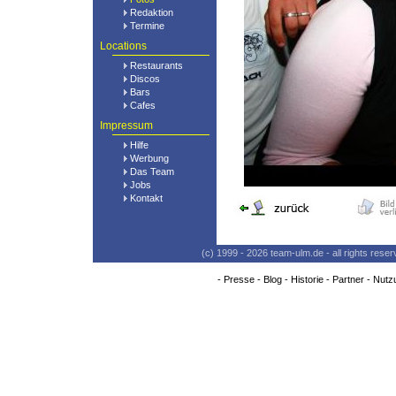
Redaktion
Termine
Locations
Restaurants
Discos
Bars
Cafes
Impressum
Hilfe
Werbung
Das Team
Jobs
Kontakt
(c) 1999 - 2026 team-ulm.de - all rights res
-
Presse
-
Blog
-
Historie
-
Partner
-
Nutz