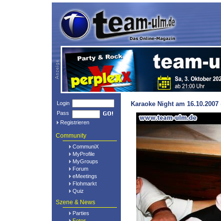
Login
Karaoke Night am 16.10.2007 
Pass
Registrieren
Community
CommuniX
MyProfile
MyGroups
Forum
eMeetings
Flohmarkt
Quiz
Szene & News
Parties
Fotos