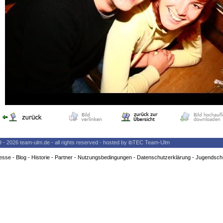
9 - 2026 team-ulm.de - all rights reserved - hosted by ibTEC Team-Ulm
esse
-
Blog
-
Historie
-
Partner
-
Nutzungsbedingungen
-
Datenschutzerklärung
-
Jugendsch