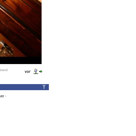
utz
-