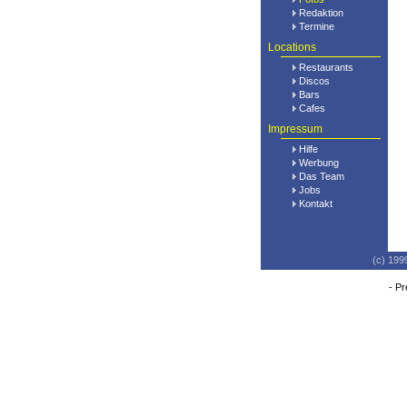
Redaktion
Termine
Locations
Restaurants
Discos
Bars
Cafes
Impressum
Hilfe
Werbung
Das Team
Jobs
Kontakt
(c) 199
-
Pr