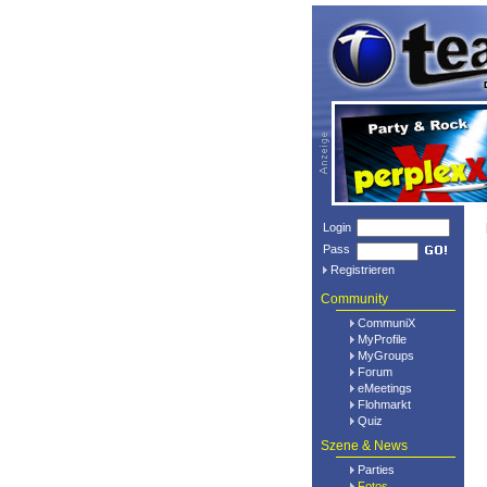
Login
Pass
Registrieren
Community
CommuniX
MyProfile
MyGroups
Forum
eMeetings
Flohmarkt
Quiz
Szene & News
Parties
Fotos