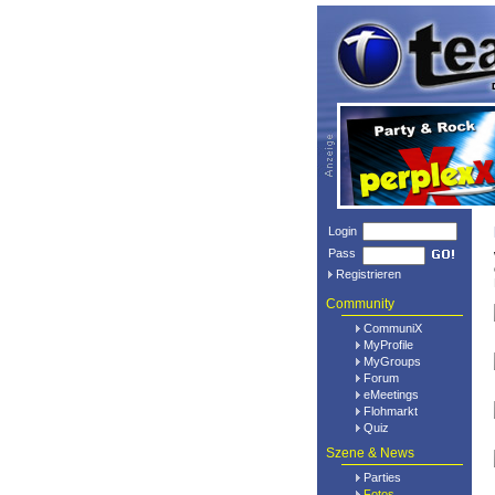
Login
Pass
Registrieren
Community
CommuniX
MyProfile
MyGroups
Forum
eMeetings
Flohmarkt
Quiz
Szene & News
Parties
Fotos