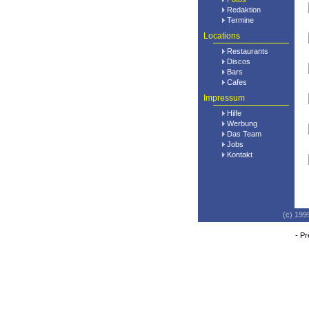
Redaktion
Termine
Locations
Restaurants
Discos
Bars
Cafes
Impressum
Hilfe
Werbung
Das Team
Jobs
Kontakt
(c) 199
-
Pr