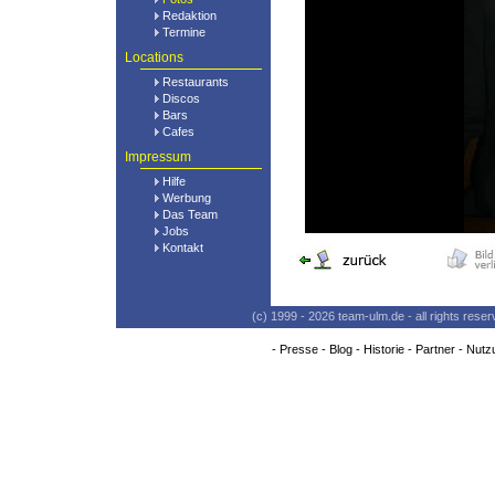
Redaktion
Termine
Locations
Restaurants
Discos
Bars
Cafes
Impressum
Hilfe
Werbung
Das Team
Jobs
Kontakt
(c) 1999 - 2026 team-ulm.de - all rights res
-
Presse
-
Blog
-
Historie
-
Partner
-
Nutz