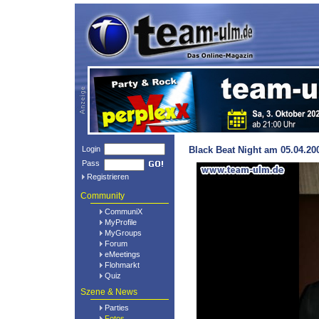
Login
Black Beat Night am 05.04.20
Pass
Registrieren
Community
CommuniX
MyProfile
MyGroups
Forum
eMeetings
Flohmarkt
Quiz
Szene & News
Parties
Fotos