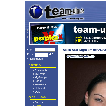
Login
Black Beat Night am 05.04.20
Pass
Registrieren
Community
CommuniX
MyProfile
MyGroups
Forum
eMeetings
Flohmarkt
Quiz
Szene & News
Parties
Fotos