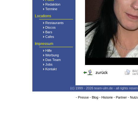
Redaktion
Termine
Locations
Restaurants
Discos
Bars
Cafes
Impressum
Hilfe
Werbung
Das Team
Jobs
Kontakt
(c) 1999 - 2026 team-ulm.de - all rights res
-
Presse
-
Blog
-
Historie
-
Partner
-
Nutz