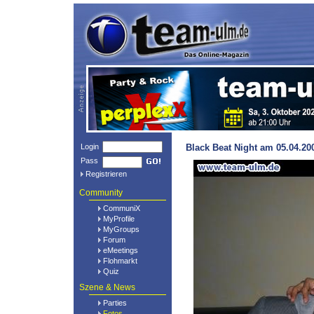
Login
Black Beat Night am 05.04.20
Pass
Registrieren
Community
CommuniX
MyProfile
MyGroups
Forum
eMeetings
Flohmarkt
Quiz
Szene & News
Parties
Fotos