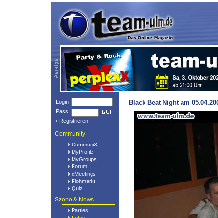
Login
Black Beat Night am 05.04.20
Pass
Registrieren
Community
CommuniX
MyProfile
MyGroups
Forum
eMeetings
Flohmarkt
Quiz
Szene & News
Parties
Fotos