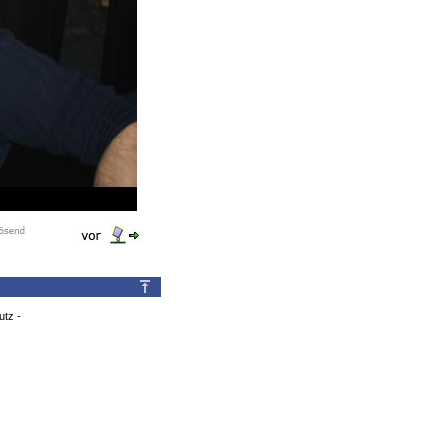
utz
-