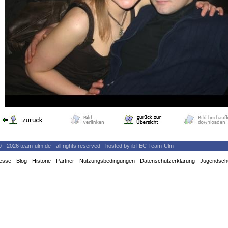
9 - 2026 team-ulm.de - all rights reserved - hosted by ibTEC Team-Ulm
esse
-
Blog
-
Historie
-
Partner
-
Nutzungsbedingungen
-
Datenschutzerklärung
-
Jugendsch