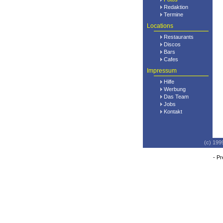
Redaktion
Termine
Locations
Restaurants
Discos
Bars
Cafes
Impressum
Hilfe
Werbung
Das Team
Jobs
Kontakt
(c) 199
-
Pr