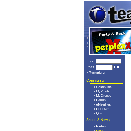
Login
Pass
Registrieren
Community
CommuniX
MyProfile
MyGroups
Forum
eMeetings
Flohmarkt
Quiz
Szene & News
Parties
Fotos