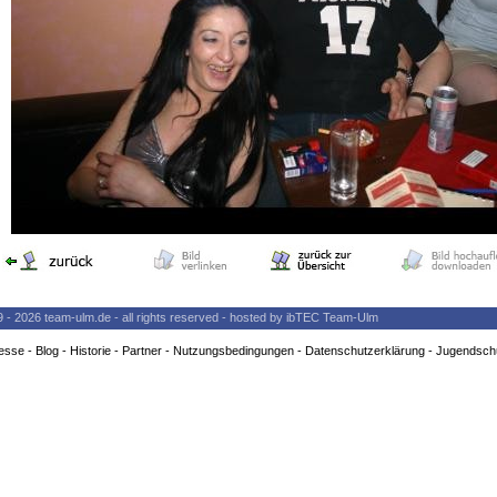
9 - 2026 team-ulm.de - all rights reserved - hosted by ibTEC Team-Ulm
esse
-
Blog
-
Historie
-
Partner
-
Nutzungsbedingungen
-
Datenschutzerklärung
-
Jugendsch