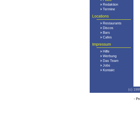
Redaktion
Termine
Locations
Restaurants
Discos
Bars
Cafes
Impressum
Hilfe
Werbung
Das Team
Jobs
Kontakt
(c) 199
-
Pr