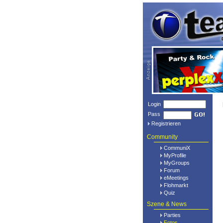
Login
Pass
Registrieren
Community
CommuniX
MyProfile
MyGroups
Forum
eMeetings
Flohmarkt
Quiz
Szene & News
Parties
Fotos