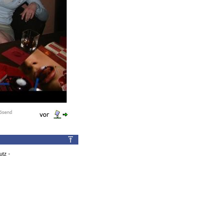
utz
-