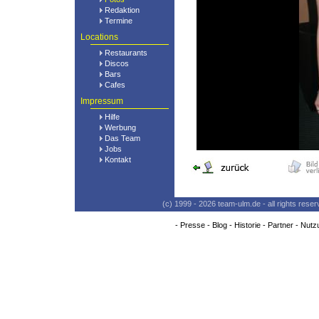
Redaktion
Termine
Locations
Restaurants
Discos
Bars
Cafes
Impressum
Hilfe
Werbung
Das Team
Jobs
Kontakt
(c) 1999 - 2026 team-ulm.de - all rights res
-
Presse
-
Blog
-
Historie
-
Partner
-
Nutz