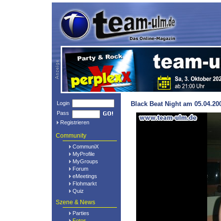
Login
Black Beat Night am 05.04.20
Pass
Registrieren
Community
CommuniX
MyProfile
MyGroups
Forum
eMeetings
Flohmarkt
Quiz
Szene & News
Parties
Fotos