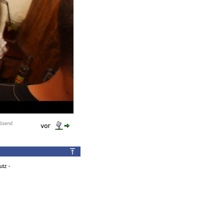
utz
-