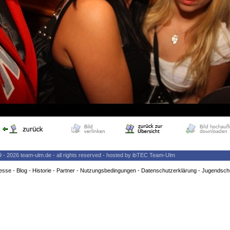
9 - 2026 team-ulm.de - all rights reserved - hosted by ibTEC Team-Ulm
esse
-
Blog
-
Historie
-
Partner
-
Nutzungsbedingungen
-
Datenschutzerklärung
-
Jugendsch