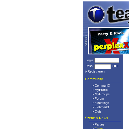
Login
Pass
Registrieren
Community
CommuniX
MyProfile
MyGroups
Forum
eMeetings
Flohmarkt
Quiz
Szene & News
Parties
Fotos