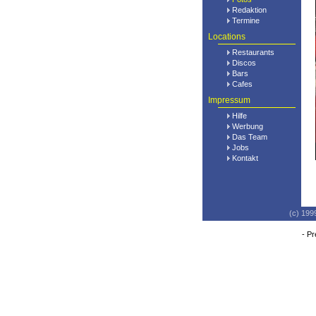
Redaktion
Termine
Locations
Restaurants
Discos
Bars
Cafes
Impressum
Hilfe
Werbung
Das Team
Jobs
Kontakt
(c) 199
-
Pr