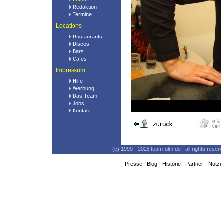
Redaktion
Termine
Locations
Restaurants
Discos
Bars
Cafes
Impressum
Hilfe
Werbung
Das Team
Jobs
Kontakt
(c) 1999 - 2026 team-ulm.de - all rights res
-
Presse
-
Blog
-
Historie
-
Partner
-
Nutz