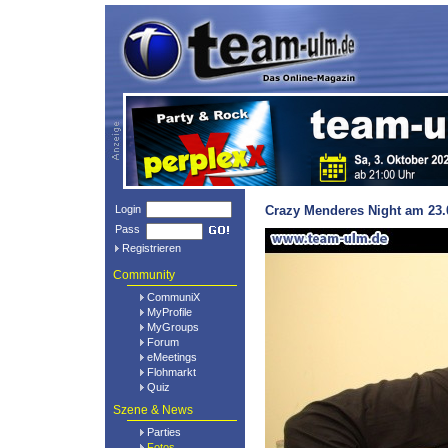
Login
Crazy Menderes Night am 23.
Pass
Registrieren
Community
CommuniX
MyProfile
MyGroups
Forum
eMeetings
Flohmarkt
Quiz
Szene & News
Parties
Fotos