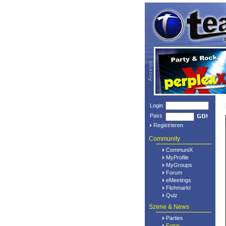
Login
Pass
Registrieren
Community
CommuniX
MyProfile
MyGroups
Forum
eMeetings
Flohmarkt
Quiz
Szene & News
Parties
Fotos