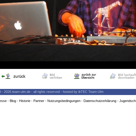
9 - 2026 team-ulm.de - all rights reserved - hosted by ibTEC Team-Ulm
esse
-
Blog
-
Historie
-
Partner
-
Nutzungsbedingungen
-
Datenschutzerklärung
-
Jugendsch