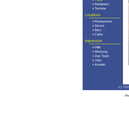
Redaktion
Termine
Locations
Restaurants
Discos
Bars
Cafes
Impressum
Hilfe
Werbung
Das Team
Jobs
Kontakt
(c) 199
-
Pr