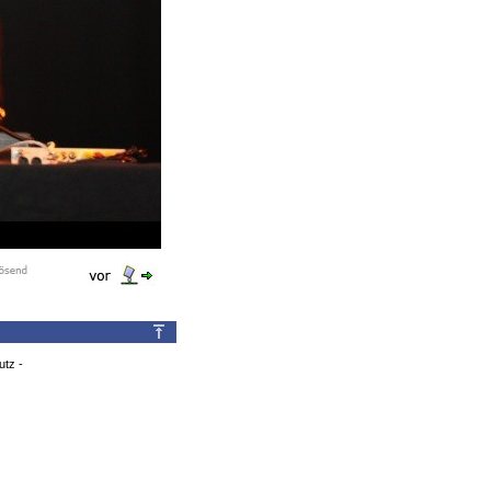
utz
-