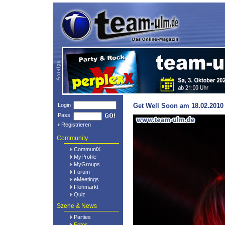
Login
Get Well Soon am 18.02.2010 
Pass
Registrieren
Community
CommuniX
MyProfile
MyGroups
Forum
eMeetings
Flohmarkt
Quiz
Szene & News
Parties
Fotos