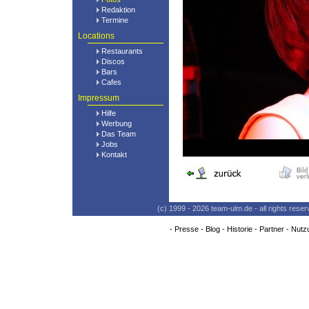
Redaktion
Termine
Locations
Restaurants
Discos
Bars
Cafes
Impressum
Hilfe
Werbung
Das Team
Jobs
Kontakt
(c) 1999 - 2026 team-ulm.de - all rights res
-
Presse
-
Blog
-
Historie
-
Partner
-
Nutz