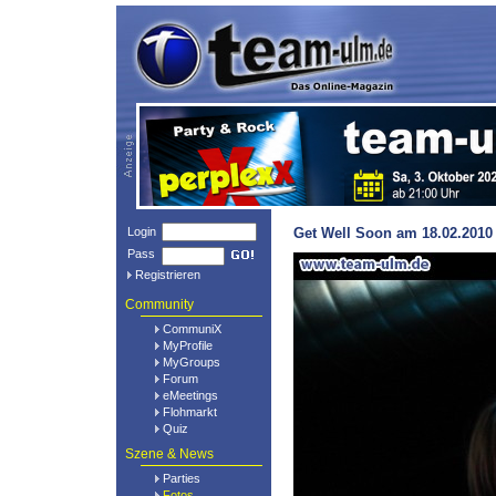
Login
Get Well Soon am 18.02.2010 
Pass
Registrieren
Community
CommuniX
MyProfile
MyGroups
Forum
eMeetings
Flohmarkt
Quiz
Szene & News
Parties
Fotos