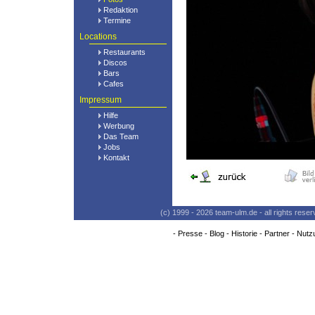
Redaktion
Termine
Locations
Restaurants
Discos
Bars
Cafes
Impressum
Hilfe
Werbung
Das Team
Jobs
Kontakt
(c) 1999 - 2026 team-ulm.de - all rights res
-
Presse
-
Blog
-
Historie
-
Partner
-
Nutz