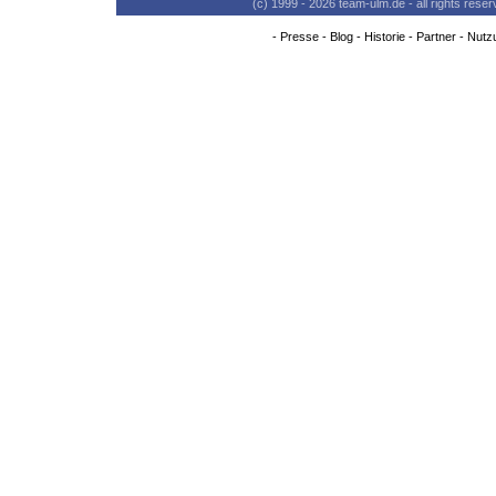
(c) 1999 - 2026 team-ulm.de - all rights res
-
Presse
-
Blog
-
Historie
-
Partner
-
Nutz