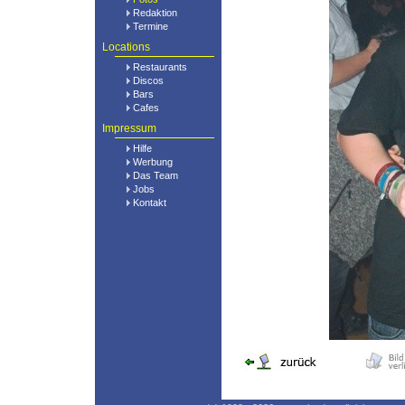
Redaktion
Termine
Locations
Restaurants
Discos
Bars
Cafes
Impressum
Hilfe
Werbung
Das Team
Jobs
Kontakt