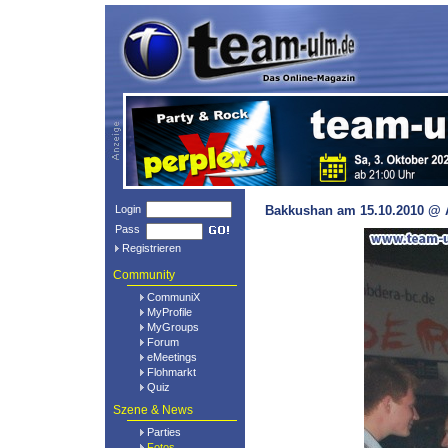
Login
Bakkushan am 15.10.2010 @ A
Pass
Registrieren
Community
CommuniX
MyProfile
MyGroups
Forum
eMeetings
Flohmarkt
Quiz
Szene & News
Parties
Fotos