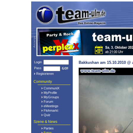
Login
Bakkushan am 15.10.2010 @ A
Pass
Registrieren
Community
CommuniX
MyProfile
MyGroups
Forum
eMeetings
Flohmarkt
Quiz
Szene & News
Parties
Fotos