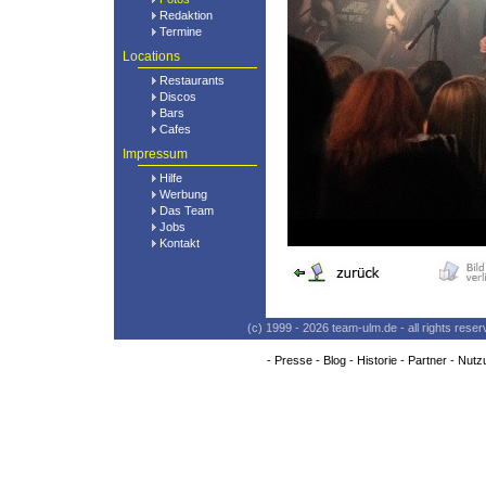
Redaktion
Termine
Locations
Restaurants
Discos
Bars
Cafes
Impressum
Hilfe
Werbung
Das Team
Jobs
Kontakt
(c) 1999 - 2026 team-ulm.de - all rights res
-
Presse
-
Blog
-
Historie
-
Partner
-
Nutz