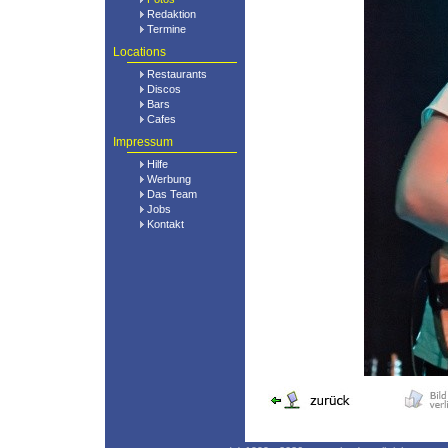
Redaktion
Termine
Locations
Restaurants
Discos
Bars
Cafes
Impressum
Hilfe
Werbung
Das Team
Jobs
Kontakt