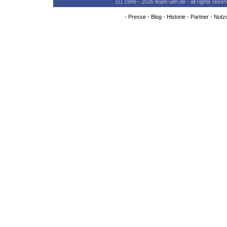
(c) 1999 - 2026 team-ulm.de - all rights res
-
Presse
-
Blog
-
Historie
-
Partner
-
Nutz