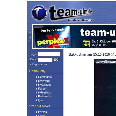
Login
Bakkushan am 15.10.2010 @ A
Pass
Registrieren
Community
CommuniX
MyProfile
MyGroups
Forum
eMeetings
Flohmarkt
Quiz
Szene & News
Parties
Fotos