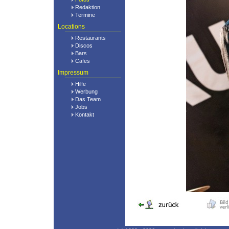
Redaktion
Termine
Locations
Restaurants
Discos
Bars
Cafes
Impressum
Hilfe
Werbung
Das Team
Jobs
Kontakt