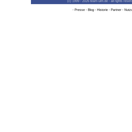
(c) 1999 - 2026 team-ulm.de - all rights res
-
Presse
-
Blog
-
Historie
-
Partner
-
Nutz