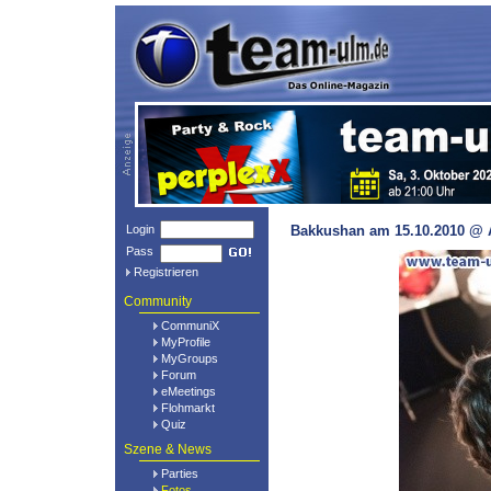
Login
Bakkushan am 15.10.2010 @ A
Pass
Registrieren
Community
CommuniX
MyProfile
MyGroups
Forum
eMeetings
Flohmarkt
Quiz
Szene & News
Parties
Fotos