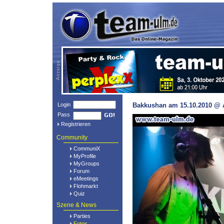
Login
Bakkushan am 15.10.2010 @ A
Pass
Registrieren
Community
CommuniX
MyProfile
MyGroups
Forum
eMeetings
Flohmarkt
Quiz
Szene & News
Parties
Fotos