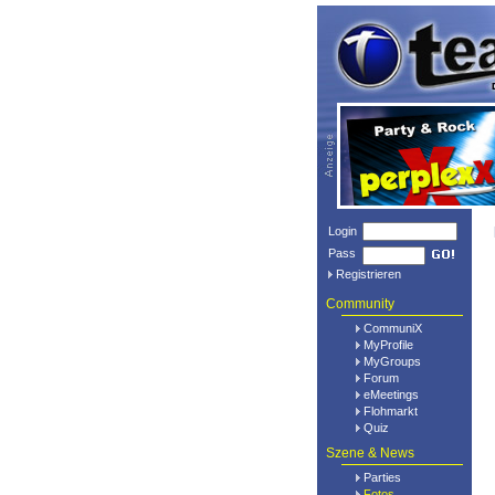
Login
Pass
Registrieren
Community
CommuniX
MyProfile
MyGroups
Forum
eMeetings
Flohmarkt
Quiz
Szene & News
Parties
Fotos