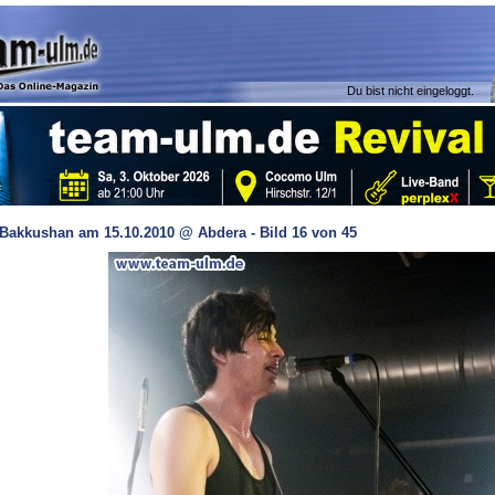
Du bist nicht eingeloggt.
Bakkushan am 15.10.2010 @ Abdera - Bild 16 von 45