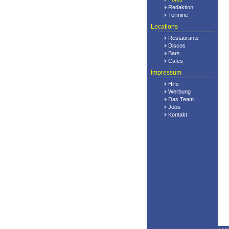
Redaktion
Termine
Locations
Restaurants
Discos
Bars
Cafes
Impressum
Hilfe
Werbung
Das Team
Jobs
Kontakt