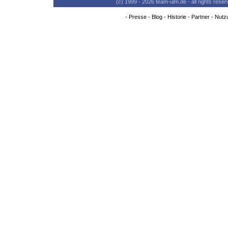
(c) 1999 - 2026 team-ulm.de - all rights res
-
Presse
-
Blog
-
Historie
-
Partner
-
Nutz