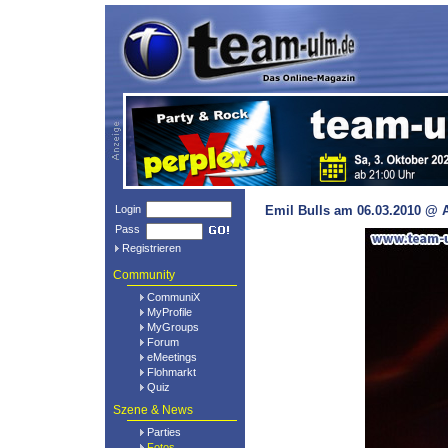
Login
Emil Bulls am 06.03.2010 @ A
Pass
Registrieren
Community
CommuniX
MyProfile
MyGroups
Forum
eMeetings
Flohmarkt
Quiz
Szene & News
Parties
Fotos