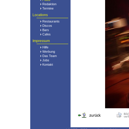
Redaktion
Termine
Locations
Restaurants
Discos
Bars
Cafes
Impressum
Hilfe
Werbung
Das Team
Jobs
Kontakt