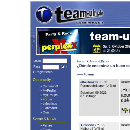
Login
Forum
/
Bits und Bytes
¿Dónde encontrar un buen co
Pass
Registrieren
Community
albertnakali
- 31
Geschr
Fortgeschrittener (
offline
)
CommuniX
¡Hol
MyProfile
Dabei seit 09.2021
apue
MyGroups
87 Beiträge
Forum
qué
eMeetings
Flohmarkt
[
Quiz
Szene & News
AleksSh12
- 25
Geschr
Parties
Halbprofi (
offline
)
Fotos