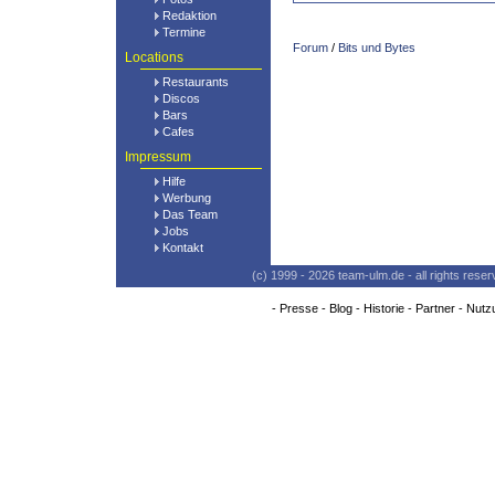
Redaktion
Termine
Forum
/
Bits und Bytes
Locations
Restaurants
Discos
Bars
Cafes
Impressum
Hilfe
Werbung
Das Team
Jobs
Kontakt
(c) 1999 - 2026 team-ulm.de - all rights res
-
Presse
-
Blog
-
Historie
-
Partner
-
Nutz