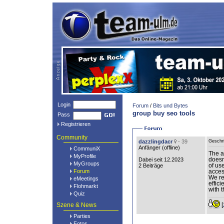
Login
Forum
/
Bits und Bytes
group buy seo tools
Pass
Registrieren
Community
dazzlingdacr
- 39
Geschr
Anfänger (
offline
)
CommuniX
The a
MyProfile
Dabei seit 12.2023
doesn
MyGroups
2 Beiträge
of us
Forum
access
We re
eMeetings
effic
Flohmarkt
with 
Quiz
Szene & News
[
Parties
Fotos