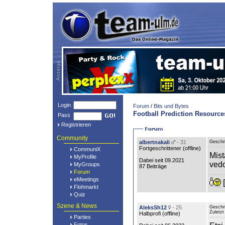
Login
Forum
/
Bits und Bytes
Football Prediction Resource
Pass
Registrieren
Community
albertnakali
- 31
Geschr
Fortgeschrittener (
offline
)
CommuniX
Mist
MyProfile
Dabei seit 09.2021
vedo
MyGroups
87 Beiträge
Forum
eMeetings
[
Flohmarkt
Quiz
Szene & News
AleksSh12
- 25
Geschr
Zuletzt
Halbprofi (
offline
)
Parties
Fotos