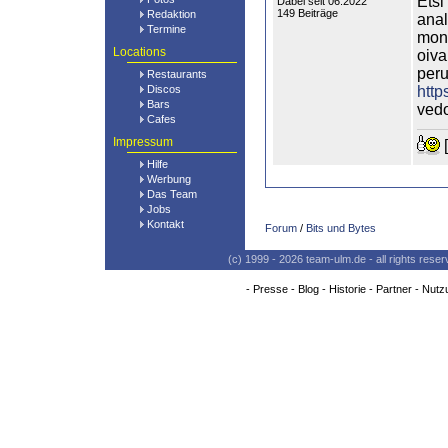
Etsi
Dabei seit 06.2022
149 Beiträge
Redaktion
anal
Termine
moni
Locations
oiva
peru
Restaurants
Discos
https
Bars
vedo
Cafes
Impressum
[
Hilfe
Werbung
Das Team
Jobs
Kontakt
Forum
/
Bits und Bytes
(c) 1999 - 2026 team-ulm.de - all rights res
-
Presse
-
Blog
-
Historie
-
Partner
-
Nutz