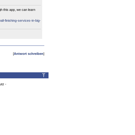
h this app, we can learn
l-finishing-services-in-big-
[
Antwort schreiben
]
utz
-