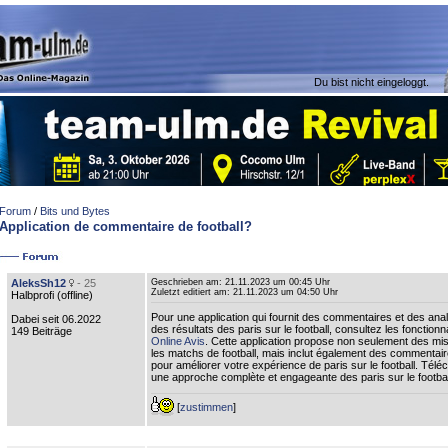
Du bist nicht eingeloggt.
Forum
/
Bits und Bytes
Application de commentaire de football?
AleksSh12
- 25
Geschrieben am:
21.11.2023 um 00:45 Uhr
Zuletzt editiert am:
21.11.2023 um 04:50 Uhr
Halbprofi (
offline
)
Pour une application qui fournit des commentaires et des ana
Dabei seit 06.2022
des résultats des paris sur le football, consultez les fonctionna
149 Beiträge
Online Avis
. Cette application propose non seulement des mis
les matchs de football, mais inclut également des commentair
pour améliorer votre expérience de paris sur le football. Téléc
une approche complète et engageante des paris sur le footbal
[
zustimmen
]