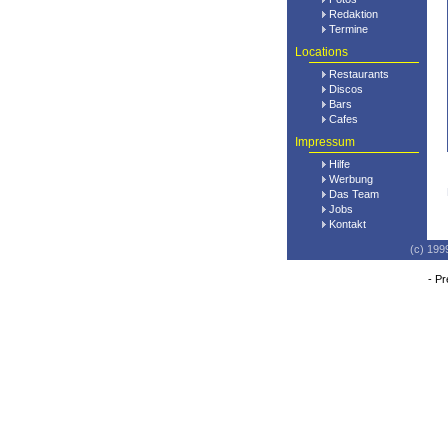
Redaktion
Termine
Locations
Restaurants
Discos
Bars
Cafes
Impressum
Hilfe
Werbung
Das Team
Jobs
Kontakt
(c) 199
-
Pr