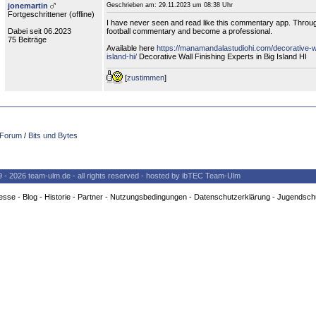
jonemartin
Geschrieben am:
29.11.2023 um 08:38 Uhr
Fortgeschrittener (
offline
)
I have never seen and read like this commentary app. Throug
Dabei seit 06.2023
football commentary and become a professional.
75 Beiträge
Available here
https://manamandalastudiohi.com/decorative-wal
island-hi/
Decorative Wall Finishing Experts in Big Island HI
[
zustimmen
]
Forum
/
Bits und Bytes
9 - 2026 team-ulm.de - all rights reserved - hosted by ibTEC Team-Ulm
esse
-
Blog
-
Historie
-
Partner
-
Nutzungsbedingungen
-
Datenschutzerklärung
-
Jugendsch