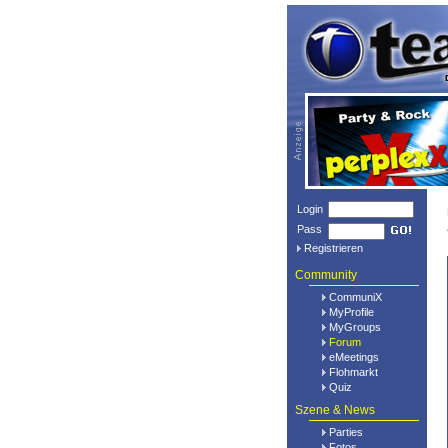
Login
Pass
Registrieren
Community
CommuniX
MyProfile
MyGroups
Forum
eMeetings
Flohmarkt
Quiz
Szene & News
Parties
Fotos