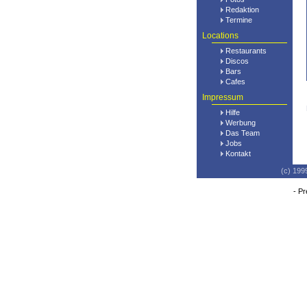
Redaktion
Termine
Locations
Restaurants
Discos
Bars
Cafes
Impressum
Hilfe
Werbung
Das Team
Jobs
Kontakt
(c) 199
-
Pr