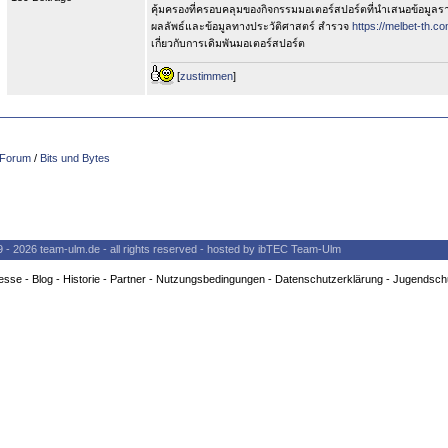
คุ้มครองที่ครอบคลุมของกิจกรรมมอเตอร์สปอร์ตที่นำเสนอข้อมูลรา
ผลลัพธ์และข้อมูลทางประวัติศาสตร์ สำรวจ
https://melbet-th.co
เกี่ยวกับการเดิมพันมอเตอร์สปอร์ต
[
zustimmen
]
Forum
/
Bits und Bytes
9 - 2026 team-ulm.de - all rights reserved - hosted by ibTEC Team-Ulm
esse
-
Blog
-
Historie
-
Partner
-
Nutzungsbedingungen
-
Datenschutzerklärung
-
Jugendsch