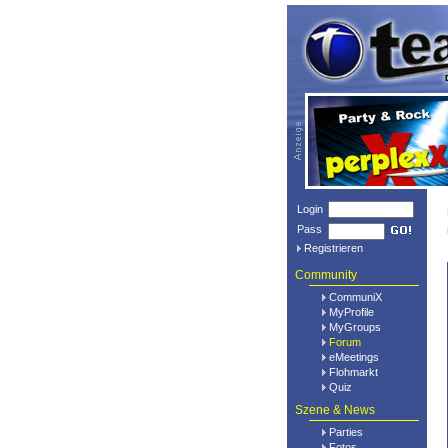
Login
Pass
Registrieren
Community
CommuniX
MyProfile
MyGroups
Forum
eMeetings
Flohmarkt
Quiz
Szene & News
Parties
Fotos