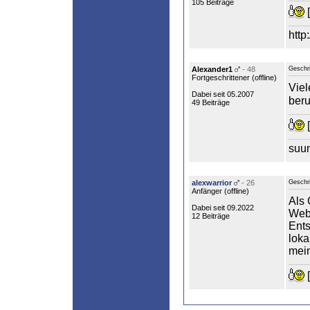
105 Beiträge
[
http
Alexander1
- 48
Geschr
Fortgeschrittener (
offline
)
Viel
Dabei seit 05.2007
beru
49 Beiträge
[
suu
alexwarrior
- 26
Geschr
Anfänger (
offline
)
Als 
Dabei seit 09.2022
Web
12 Beiträge
Ents
loka
mein
[