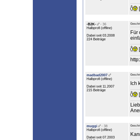
[
-B2K-
- 36
Geschr
Halbprofi (
offline
)
Für 
Dabei seit 03.2008
einf
224 Beiträge
[
http
madbad2007
Geschr
Halbprofi (
offline
)
Ich 
Dabei seit 11.2007
215 Beiträge
[
Lieb
Aner
muggi
- 38
Geschr
Halbprofi (
offline
)
Kann
Dabei seit 07.2003