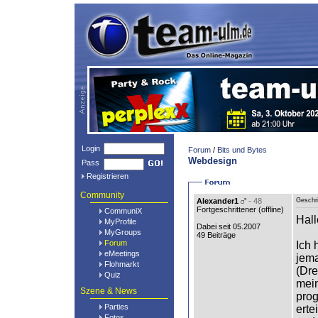
Login
Forum
/
Bits und Bytes
Webdesign
Pass
Registrieren
Community
Alexander1
- 48
Geschr
Fortgeschrittener (
offline
)
CommuniX
Hall
MyProfile
Dabei seit 05.2007
MyGroups
49 Beiträge
Forum
Ich 
eMeetings
jema
Flohmarkt
(Dre
Quiz
mein
Szene & News
prog
Parties
erte
Fotos