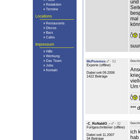
und 
Redaktion
Seit
Termine
besp
Locations
mal
Restaurants
könn
Discos
Bars
[
Cafes
Impressum
suu
Hilfe
Werbung
Das Team
McPommes
- 52
Geschr
Experte (
offline
)
Jobs
Anse
Kontakt
Dabei seit 09.2006
krie
1422 Beiträge
viel
Um w
[
*** 
-C_RoNaldO_-
- 32
Geschr
Fortgeschrittener (
offline
)
ich 
Dabei seit 11.2007
hab 
34 Beiträge