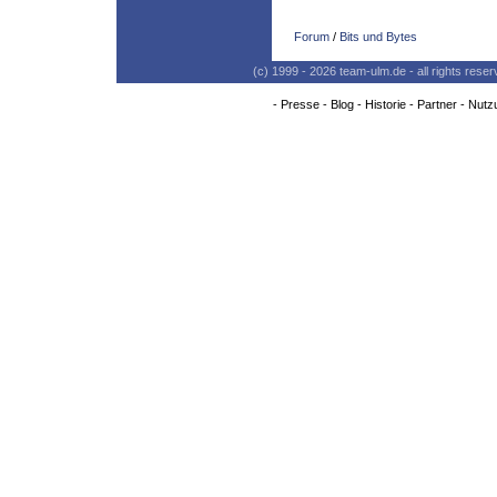
Forum
/
Bits und Bytes
(c) 1999 - 2026 team-ulm.de - all rights res
-
Presse
-
Blog
-
Historie
-
Partner
-
Nutz