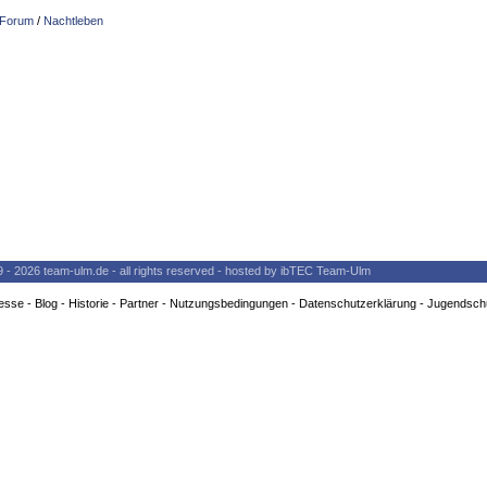
Forum
/
Nachtleben
9 - 2026 team-ulm.de - all rights reserved - hosted by ibTEC Team-Ulm
esse
-
Blog
-
Historie
-
Partner
-
Nutzungsbedingungen
-
Datenschutzerklärung
-
Jugendsch