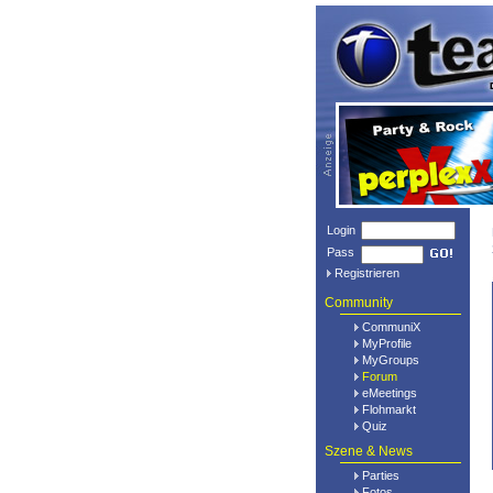
Login
Pass
Registrieren
Community
CommuniX
MyProfile
MyGroups
Forum
eMeetings
Flohmarkt
Quiz
Szene & News
Parties
Fotos