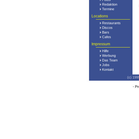
Redaktion
Termine
Locations
Restaurants
Discos
Bars
Cafes
Impressum
Hilfe
Werbung
Das Team
Jobs
Kontakt
(c) 199
-
Pr