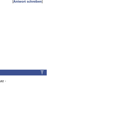
[
Antwort schreiben
]
utz
-