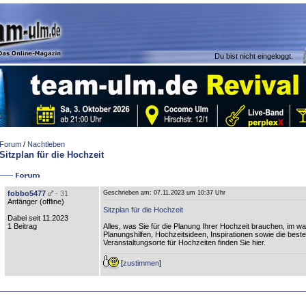
Du bist nicht eingeloggt.
Forum
/
Nachtleben
Sitzplan für die Hochzeit
fobbo5477
- 31
Geschrieben am:
07.11.2023 um 10:37 Uhr
Anfänger (
offline
)
Sitzplan für die Hochzeit
Dabei seit 11.2023
1 Beitrag
Alles, was Sie für die Planung Ihrer Hochzeit brauchen, im w
Planungshilfen, Hochzeitsideen, Inspirationen sowie die best
Veranstaltungsorte für Hochzeiten finden Sie hier.
[
zustimmen
]