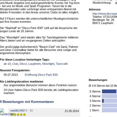
Musikrichtung:
g
und Musik-Angebot und außergewöhnliche Events mit Top Acts
– bei uns ist Musik und Spaß Programm. Tanze bis in die
Morgenstunden oder verbringe einen entspannten Abend mit
Adresse:
deinen Freunden: in den Areas unseres Clubs ist alles möglich.
http://www.discopa
Telefon: 0731/143
Auf 3 Floors werden die unterschiedlichen Musikgeschmäcker
Berblinger Str. 28
auf Ihre Kosten kommen.
88471 Laupheim
Die "Mainhall" im "Disco Park B30" zielt auf die Ansprüche der
jungen Leute ab 18 Jahren.
Das "Moonlight" wird wieder alles für Tanzbegeisterte mittleren
Alters bieten und an vergangenen Zeiten anknüpfen.
Der großzügige Außenbereich "Beach Club" mit Sand, Palmen
und einer Cocktailbar bietet für alle Besucher eine ruhige und
angenehme Atmosphäre.
Für diese Location hinterlegte Tags:
ab 18
,
Club
,
Disco
,
Laupheim
,
Moonlight
,
Tanzcafé
Neueste Fotogalerien:
05.07.2013
Eröffnung Disco Park B30
Bewertungen
Als Lieblingslocation markieren
Nur angemeldete Benutzer können diese Funktion nutzen.
Ø
4.8
Sterne bei
10
Be
24 User haben Disco Park B30 bereits als Lieblingslocation
5
Sterne:
markiert.
4 Sterne:
3 Sterne:
4
Bewertungen mit Kommentaren
2 Sterne:
1 Stern:
naddle1992
- 33
21.05.2014