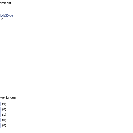
emischt
rk-b30.de
9621
wertungen
(9)
(0)
(1)
(0)
(0)