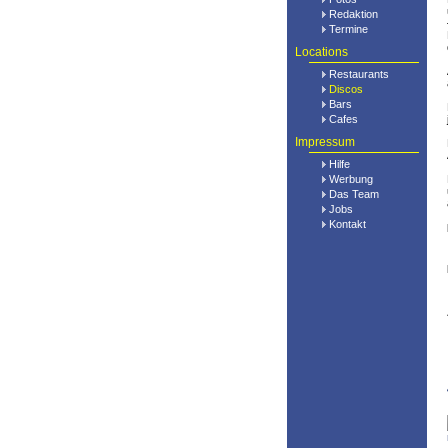
Redaktion
Termine
Locations
Restaurants
Discos
Bars
Cafes
Impressum
Hilfe
Werbung
Das Team
Jobs
Kontakt