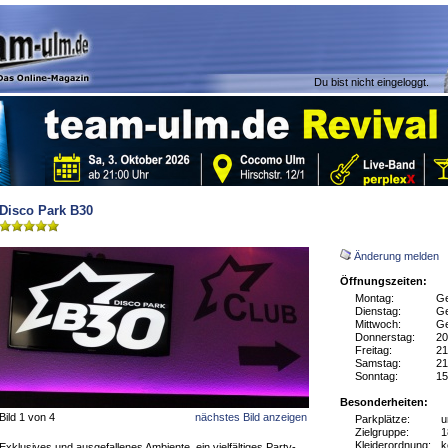
Du bist nicht eingeloggt.
Disco Park B30
Änderung melden
Öffnungszeiten:
Montag:
Ge
Dienstag:
Ge
Mittwoch:
Ge
Donnerstag:
20
Freitag:
21
Samstag:
21
Sonntag:
15
Besonderheiten:
Bild 1 von 4
nächstes Bild anzeigen
Parkplätze:
u
Zielgruppe:
1
Kleiderordnung:
k
Exklusives und ausgefallenes Ambiente, ein vielfältiges Party-