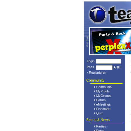
Login
Pass
Registrieren
Community
CommuniX
MyProfile
MyGroups
Forum
eMeetings
Flohmarkt
Quiz
Szene & News
Parties
Fotos