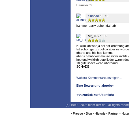
Hammer ♡
clubb30
- 40
hammer party gehen da hab!
Mr_TR
- 35
Hi also ich war ja bei der eröffnung a
Ist schon ganz cool da aber es wurd
charts und hip hop kommt
aber ich hab vom house leider nichts 
hop und wirklich gute lieder waren des
10 gute lieder wenn überhaupt
SCHADE
Weitere Kommentare anzeigen...
Eine Bewertung abgeben
<<<
zurück zur Übersicht
(c) 1999 - 2026 team-ulm.de - all rights res
-
Presse
-
Blog
-
Historie
-
Partner
-
Nutz