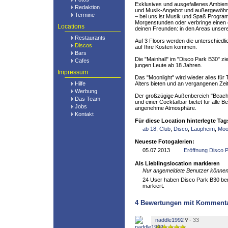
Exklusives und ausgefallenes Ambiente,
Redaktion
und Musik-Angebot und außergewöhnl
Termine
– bei uns ist Musik und Spaß Program
Morgenstunden oder verbringe einen 
Locations
deinen Freunden: in den Areas unseres
Restaurants
Auf 3 Floors werden die unterschied
Discos
auf Ihre Kosten kommen.
Bars
Die "Mainhall" im "Disco Park B30" zie
Cafes
jungen Leute ab 18 Jahren.
Impressum
Das "Moonlight" wird wieder alles für 
Hilfe
Alters bieten und an vergangenen Zei
Werbung
Der großzügige Außenbereich "Beach
Das Team
und einer Cocktailbar bietet für alle 
Jobs
angenehme Atmosphäre.
Kontakt
Für diese Location hinterlegte Tag
ab 18
,
Club
,
Disco
,
Laupheim
,
Moo
Neueste Fotogalerien:
05.07.2013
Eröffnung Disco 
Als Lieblingslocation markieren
Nur angemeldete Benutzer können 
24 User haben Disco Park B30 berei
markiert.
4
Bewertungen mit Komment
naddle1992
- 33