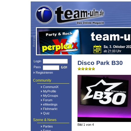
Login
Disco Park B30
Pass
Registrieren
Community
CommuniX
MyProfile
MyGroups
Forum
eMeetings
Flohmarkt
Quiz
Szene & News
Bild 1 von 4
Parties
Fotos