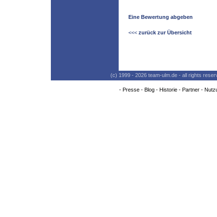
Eine Bewertung abgeben
<<<
zurück zur Übersicht
(c) 1999 - 2026 team-ulm.de - all rights res
-
Presse
-
Blog
-
Historie
-
Partner
-
Nutz