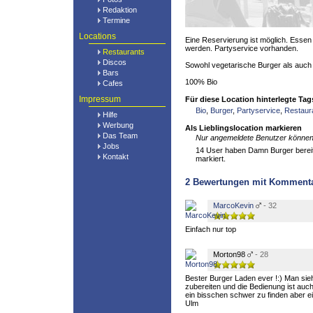
Redaktion
Termine
Locations
Eine Reservierung ist möglich. Ess
werden. Partyservice vorhanden.
Restaurants
Discos
Sowohl vegetarische Burger als auch 
Bars
100% Bio
Cafes
Impressum
Für diese Location hinterlegte Tag
Bio
,
Burger
,
Partyservice
,
Restaur
Hilfe
Werbung
Als Lieblingslocation markieren
Das Team
Nur angemeldete Benutzer können 
Jobs
14 User haben Damn Burger bereits
Kontakt
markiert.
2
Bewertungen mit Komment
MarcoKevin
- 32
Einfach nur top
Morton98
- 28
Bester Burger Laden ever !:) Man sieh
zubereiten und die Bedienung ist auch
ein bisschen schwer zu finden aber ei
Ulm