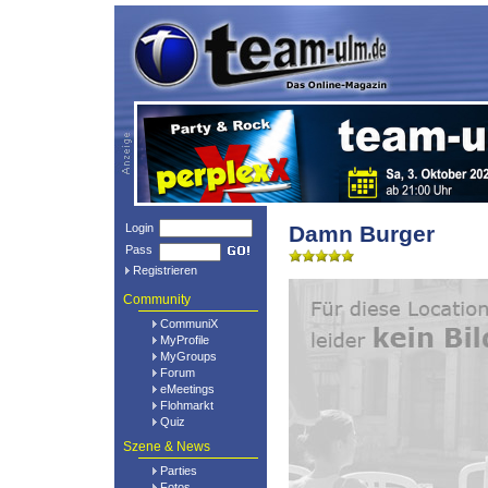
Login
Damn Burger
Pass
Registrieren
Community
CommuniX
MyProfile
MyGroups
Forum
eMeetings
Flohmarkt
Quiz
Szene & News
Parties
Fotos