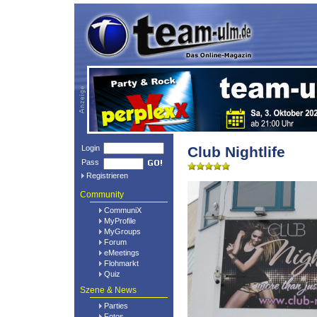
Login
Club Nightlife
Pass
Registrieren
Community
CommuniX
MyProfile
MyGroups
Forum
eMeetings
Flohmarkt
Quiz
Szene & News
Parties
Fotos