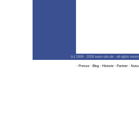
(c) 1999 - 2026 team-ulm.de - all rights res
-
Presse
-
Blog
-
Historie
-
Partner
-
Nutz