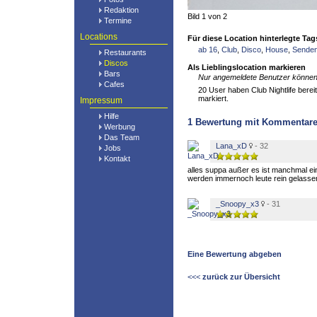
Redaktion
Bild 1 von 2
Termine
Locations
Für diese Location hinterlegte Tag
ab 16
,
Club
,
Disco
,
House
,
Sende
Restaurants
Discos
Als Lieblingslocation markieren
Bars
Nur angemeldete Benutzer können 
Cafes
20 User haben Club Nightlife bereit
markiert.
Impressum
Hilfe
1
Bewertung mit Kommentar
Werbung
Das Team
Lana_xD
- 32
Jobs
Kontakt
alles suppa außer es ist manchmal ein
werden immernoch leute rein gelasse
_Snoopy_x3
- 31
Eine Bewertung abgeben
<<<
zurück zur Übersicht