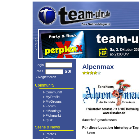
Login
Alpenmax
Pass
Registrieren
Community
CommuniX
MyProfile
MyGroups
Forum
eMeetings
Flohmarkt
dauerhaft geschlossen
Quiz
Szene & News
Für diese Location hinterlegte Tag
keine
Parties
Fotos