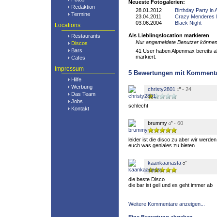
Neueste Fotogalerien:
Redaktion
28.01.2012
Birthday Party in
Termine
23.04.2011
Crazy Menderes 
03.06.2004
Black Night
Locations
Als Lieblingslocation markieren
Restaurants
Nur angemeldete Benutzer können 
Discos
Bars
41 User haben Alpenmax bereits al
markiert.
Cafes
Impressum
5
Bewertungen mit Komment
Hilfe
Werbung
christy2801
- 24
Das Team
Jobs
schlecht
Kontakt
brummy
- 60
leider ist die disco zu aber wir werd
euch was geniales zu bieten
kaankaanasta
die beste Disco
die bar ist geil und es geht immer ab
Weitere Kommentare anzeigen...