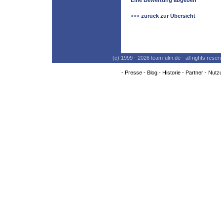
Eine Bewertung abgeben
<<<
zurück zur Übersicht
(c) 1999 - 2026 team-ulm.de - all rights res
-
Presse
-
Blog
-
Historie
-
Partner
-
Nutz