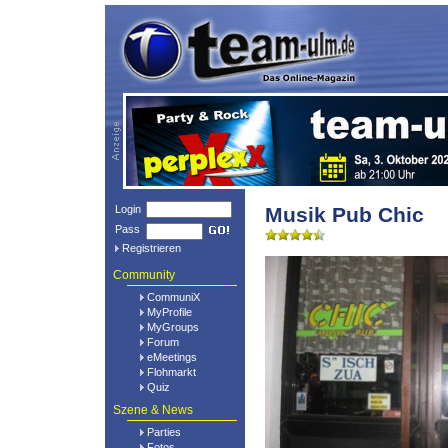
Login
Musik Pub Chic
Pass
Registrieren
Community
CommuniX
MyProfile
MyGroups
Forum
eMeetings
Flohmarkt
Quiz
Szene & News
Parties
Fotos