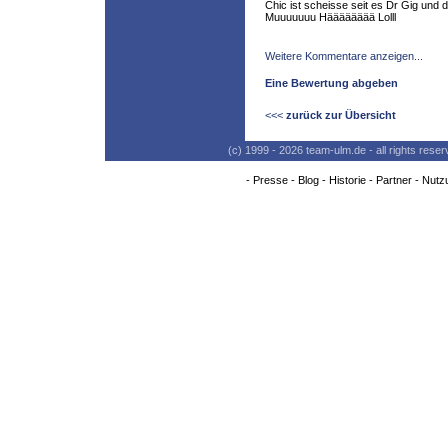
Chic ist scheisse seit es Dr Gig und
Muuuuuuu Hääääääää Lolll
Weitere Kommentare anzeigen...
Eine Bewertung abgeben
<<<
zurück zur Übersicht
(c) 1999 - 2026 team-ulm.de - all rights res
-
Presse
-
Blog
-
Historie
-
Partner
-
Nutz