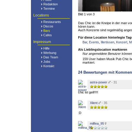
Redaktion
Termine
Bild 1 von 3
Locations
Restaurants
Das Chic ist die Kneipe in der man v
Discos
hören kann.
Auch Konzerte sind regelmäßig anges
Bars
Cafes
Für diese Location hinterlegte Tag
Impressum
Bar
,
Events
,
Illertissen
,
Konzert
,
M
Hilfe
Als Lieblingslocation markieren
Werbung
Nur angemeldete Benutzer können 
Das Team
159 User haben Musik Pub Chic ber
Jobs
markiert.
Kontakt
24
Bewertungen mit Kommen
astra-power
- 31
chic ist geil!!!!!
Xilent
- 35
:D
milfina_95