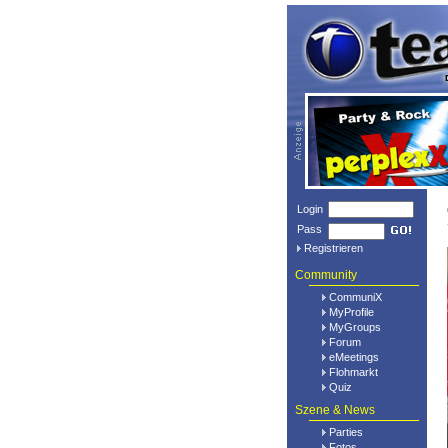
Login
Pass
Registrieren
Community
CommuniX
MyProfile
MyGroups
Forum
eMeetings
Flohmarkt
Quiz
Szene & News
Parties
Fotos