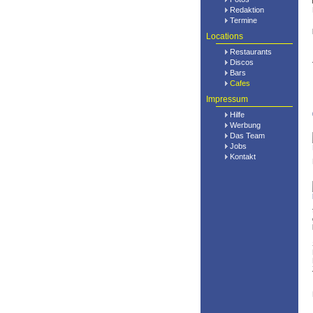
Redaktion
Termine
Locations
Restaurants
Discos
Bars
Cafes
Impressum
Hilfe
Werbung
Das Team
Jobs
Kontakt