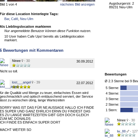
Augsburgerstr. 2
Bild 1 von 4
nächstes Bild anzeigen
89231 Neu-Ulm
Für diese Location hinterlegte Tags:
Bar
,
Café
,
Neu-Ulm
Als Lieblingslocation markieren
Nur angemeldete Benutzer können diese Funktion nutzen.
10 User haben Cafe Ups! bereits als Lieblingslocation
markiert.
6
Bewertungen mit Kommentaren
Ninee
- 30
30.09.2012
Nicht so toll.
Bewertungen
Ø
2.3
Sterne bei
9
Bew
lost___angel
- 39
22.07.2012
5
Sterne:
für die Qualität und Menge zu teuer, einfachstes Essen wird
4 Sterne:
geschmacklich und optisch enttäuschend serviert, der Service
3 Sterne:
lässt zu wünschen übrig, lange Wartezeiten
2 Sterne:
SORRY WAS IST DAS FÜR NE AUSSAGE HALLO ICH FINDE
1 Stern:
ES SUPER UND GANZ EHRLICH ERNN DU FINDEST DAS
ES ZU LANGE WARTEZEITEN GIBT GEH DOCH GLEICH
ZUM MC DONALDS
Ninee
- 30
ICH FINDE ES EINFACH SUPER DORT
MACHT WEITER SO
lw_88
- 127