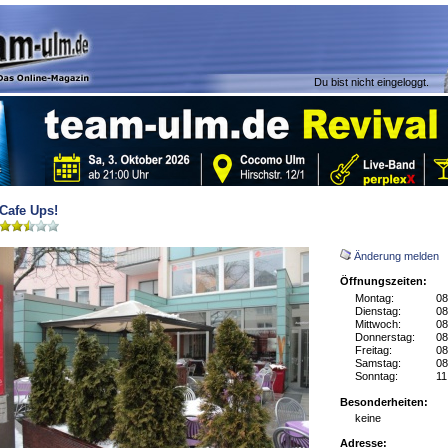
Du bist nicht eingeloggt.
Cafe Ups!
Änderung melden
Öffnungszeiten:
Montag:
08
Dienstag:
08
Mittwoch:
08
Donnerstag:
08
Freitag:
08
Samstag:
08
Sonntag:
11
Besonderheiten:
keine
Adresse: