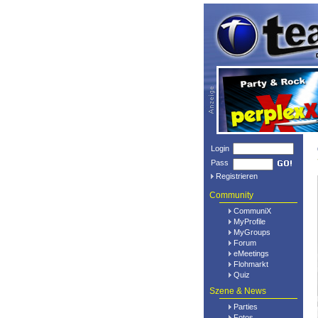
Login
Pass
Registrieren
Community
CommuniX
MyProfile
MyGroups
Forum
eMeetings
Flohmarkt
Quiz
Szene & News
Parties
Fotos