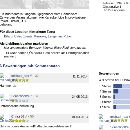
Telefon: 07345 / 93
Olgastraße 1
89129 Langenau
Ein Billardcafe in Langenau gegenüber vom Handelshof.
Es werden Veranstaltungen wie Karaoke, Live Improvisationen,
Poker Turnier, Ü 30
geboten.
Für diese Location hinterlegte Tags:
Billard
,
Cafe
,
Events
,
Karaoke
,
Langenau
,
Poker
Als Lieblingslocation markieren
Nur angemeldete Benutzer können diese Funktion nutzen.
114 User haben Q´s Billard-Cafe bereits als Lieblingslocation
markiert.
6
Bewertungen mit Kommentaren
Bewertungen
michael_hax
- 32
11.11.2014
Ø
4
Sterne bei
14
Bew
Hammer da
5
Sterne:
4 Sterne:
Sensation89
- 37
24.05.2013
3 Sterne:
2 Sterne:
unfreundliche bedienung
1 Stern:
Chriss36
- 50
michael_hax
04.03.2013
Sehr schönes Ambiente!!!! Absolut empfehlenswert!!!
Sensation89