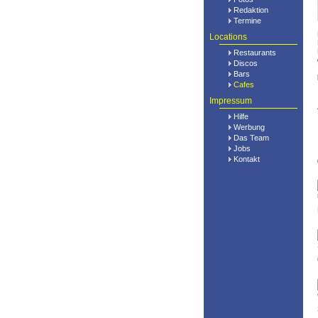
Redaktion
Termine
Locations
Restaurants
Discos
Bars
Cafes
Impressum
Hilfe
Werbung
Das Team
Jobs
Kontakt