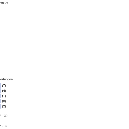
 38 93
ertungen
(7)
(4)
(1)
(0)
(2)
- 32
- 37