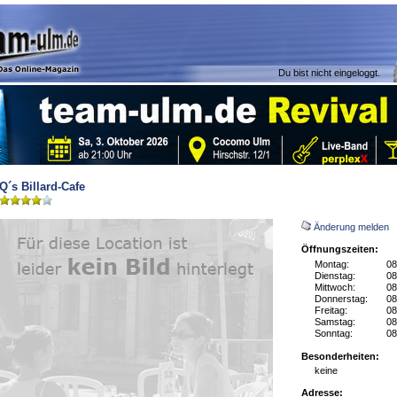
Du bist nicht eingeloggt.
Q´s Billard-Cafe
Änderung melden
Öffnungszeiten:
Montag:
08
Dienstag:
08
Mittwoch:
08
Donnerstag:
08
Freitag:
08
Samstag:
08
Sonntag:
08
Besonderheiten:
keine
Adresse: