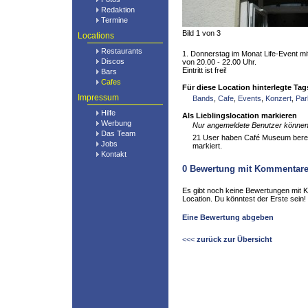
Redaktion
Termine
Bild 1 von 3
Locations
Restaurants
1. Donnerstag im Monat Life-Event m
Discos
von 20.00 - 22.00 Uhr.
Eintritt ist frei!
Bars
Cafes
Für diese Location hinterlegte Tag
Impressum
Bands
,
Cafe
,
Events
,
Konzert
,
Par
Hilfe
Als Lieblingslocation markieren
Werbung
Nur angemeldete Benutzer können 
Das Team
21 User haben Café Museum bereits
Jobs
markiert.
Kontakt
0
Bewertung mit Kommentar
Es gibt noch keine Bewertungen mit 
Location. Du könntest der Erste sein!
Eine Bewertung abgeben
<<<
zurück zur Übersicht