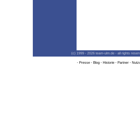
(c) 1999 - 2026 team-ulm.de - all rights res
-
Presse
-
Blog
-
Historie
-
Partner
-
Nutz