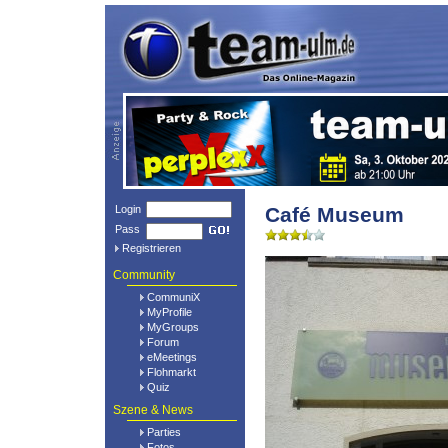
Login
Café Museum
Pass
Registrieren
Community
CommuniX
MyProfile
MyGroups
Forum
eMeetings
Flohmarkt
Quiz
Szene & News
Parties
Fotos