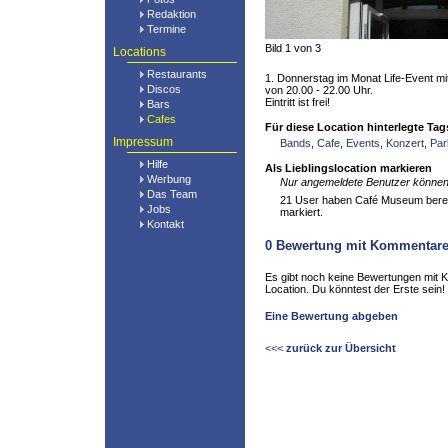
Redaktion
Termine
Bild 1 von 3
Locations
Restaurants
1. Donnerstag im Monat Life-Event m
Discos
von 20.00 - 22.00 Uhr.
Eintritt ist frei!
Bars
Cafes
Für diese Location hinterlegte Tag
Impressum
Bands
,
Cafe
,
Events
,
Konzert
,
Par
Hilfe
Als Lieblingslocation markieren
Werbung
Nur angemeldete Benutzer können 
Das Team
21 User haben Café Museum bereits
Jobs
markiert.
Kontakt
0
Bewertung mit Kommentar
Es gibt noch keine Bewertungen mit 
Location. Du könntest der Erste sein!
Eine Bewertung abgeben
<<<
zurück zur Übersicht