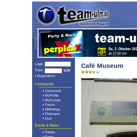
Login
Café Museum
Pass
Registrieren
Community
CommuniX
MyProfile
MyGroups
Forum
eMeetings
Flohmarkt
Quiz
Szene & News
Parties
Fotos