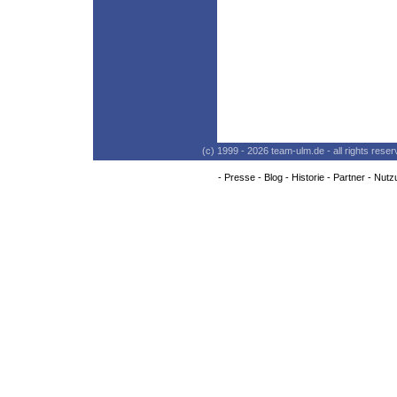
(c) 1999 - 2026 team-ulm.de - all rights res
-
Presse
-
Blog
-
Historie
-
Partner
-
Nutz