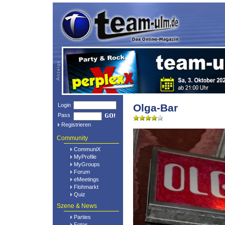
Login
Olga-Bar
Pass
Registrieren
Community
CommuniX
MyProfile
MyGroups
Forum
eMeetings
Flohmarkt
Quiz
Szene & News
Parties
Fotos