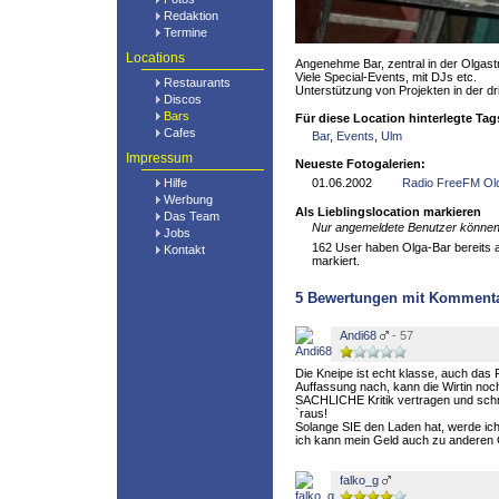
Redaktion
Termine
Locations
Angenehme Bar, zentral in der Olgast
Viele Special-Events, mit DJs etc.
Restaurants
Unterstützung von Projekten in der dri
Discos
Bars
Für diese Location hinterlegte Tag
Cafes
Bar
,
Events
,
Ulm
Impressum
Neueste Fotogalerien:
Hilfe
01.06.2002
Radio FreeFM Old
Werbung
Als Lieblingslocation markieren
Das Team
Nur angemeldete Benutzer können 
Jobs
162 User haben Olga-Bar bereits al
Kontakt
markiert.
5
Bewertungen mit Komment
Andi68
- 57
Die Kneipe ist echt klasse, auch das
Auffassung nach, kann die Wirtin noch
SACHLICHE Kritik vertragen und schm
`raus!
Solange SIE den Laden hat, werde ich 
ich kann mein Geld auch zu anderen
falko_g