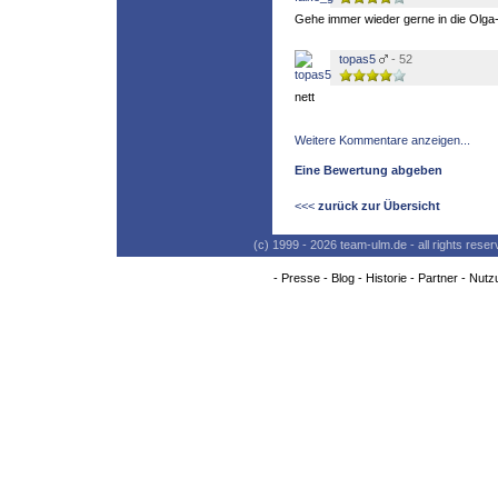
Gehe immer wieder gerne in die Olga-
topas5
- 52
nett
Weitere Kommentare anzeigen...
Eine Bewertung abgeben
<<<
zurück zur Übersicht
(c) 1999 - 2026 team-ulm.de - all rights res
-
Presse
-
Blog
-
Historie
-
Partner
-
Nutz